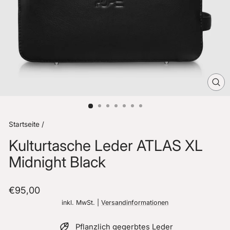
SCH
ES
Startseite
/
Kulturtasche Leder ATLAS XL
Midnight Black
Normaler
€95,00
Preis
inkl. MwSt. |
Versandinformationen
Pflanzlich gegerbtes Leder