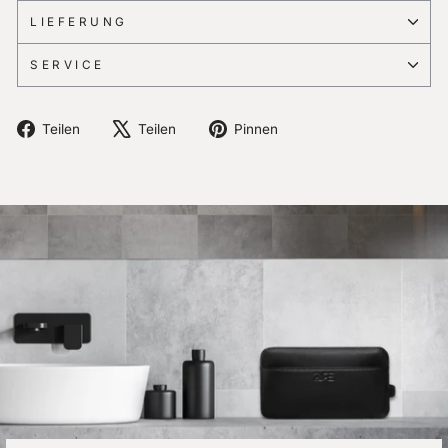
LIEFERUNG
SERVICE
Auf
Auf
Auf
Teilen
Teilen
Pinnen
Facebook
X
Pinterest
teilen
twittern
pinnen