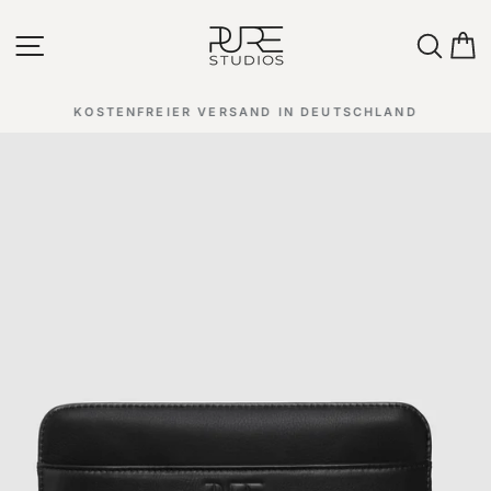
Direkt
zum
Seitennavigation
Such
E
Inhalt
KOSTENFREIER VERSAND IN DEUTSCHLAND
Pause
Diashow