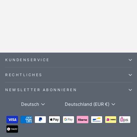
Kulturtasche Leder
ATLAS XL
Midnight Black
€95,00
KUNDENSERVICE
RECHTLICHES
NEWSLETTER ABONNIEREN
Sprache
Währung
Deutsch
Deutschland (EUR €)